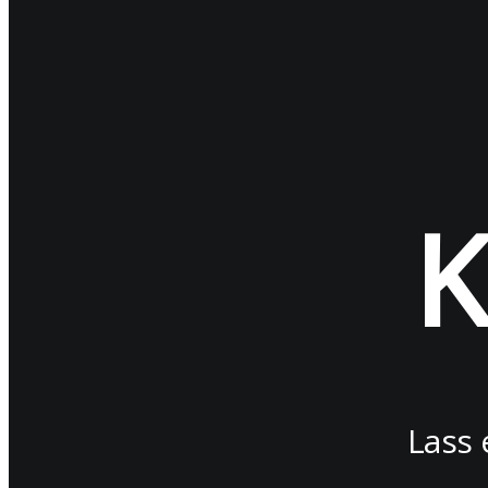
K
Lass