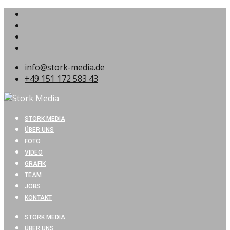
info@stork-media.de
+49 151 172 583 43
STORK MEDIA
ÜBER UNS
FOTO
VIDEO
GRAFIK
TEAM
JOBS
KONTAKT
STORK MEDIA
ÜBER UNS