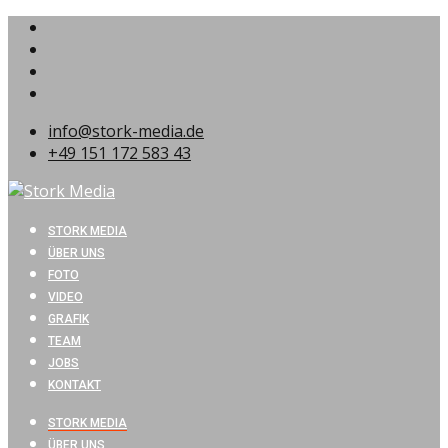
info@stork-media.de
+49 151 172 583 43
STORK MEDIA
ÜBER UNS
FOTO
VIDEO
GRAFIK
TEAM
JOBS
KONTAKT
STORK MEDIA
ÜBER UNS