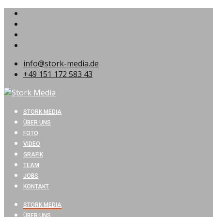
info@stork-media.de
+49 151 172 583 43
STORK MEDIA
ÜBER UNS
FOTO
VIDEO
GRAFIK
TEAM
JOBS
KONTAKT
STORK MEDIA
ÜBER UNS