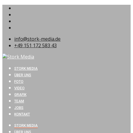
info@stork-media.de
+49 151 172 583 43
STORK MEDIA
ÜBER UNS
FOTO
VIDEO
GRAFIK
TEAM
JOBS
KONTAKT
STORK MEDIA
ÜBER UNS