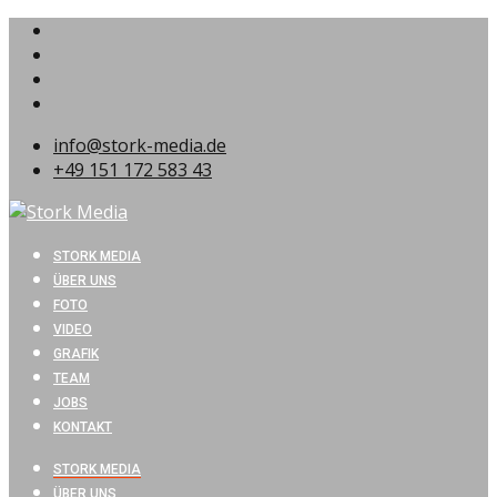
info@stork-media.de
+49 151 172 583 43
STORK MEDIA
ÜBER UNS
FOTO
VIDEO
GRAFIK
TEAM
JOBS
KONTAKT
STORK MEDIA
ÜBER UNS