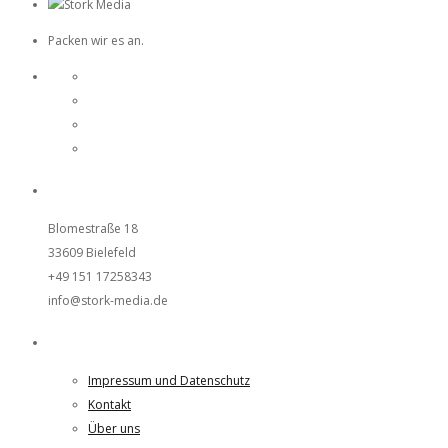
Packen wir es an.
UNSER STUDIO
Blomestraße 18
33609 Bielefeld
+49 151 17258343
info@stork-media.de
Weiteres
Impressum und Datenschutz
Kontakt
Über uns